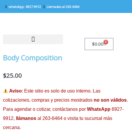
Ir
whatsApp: 6927-9912
Llamadas al 263-6464
al
contenido
0
Carrito
$
0.00
RESULTADOS EN LÍNEA
SERVICIOS A DOMICILIO
Body Composition
$
25.00
Aviso
: Este sitio es solo de uso interno. Las
cotizaciones, compras y precios mostrados
no son válidos
.
Para agendar o cotizar, contáctanos por
WhatsApp
6927-
9912,
llámanos
al 263-6464 o visita tu sucursal más
cercana.