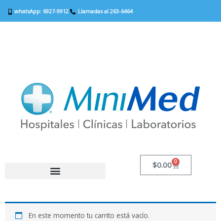
Ir
whatsApp: 6927-9912
Llamadas al 263-6464
al
contenido
0
Carrito
$
0.00
RESULTADOS EN LÍNEA
SERVICIOS A DOMICILIO
En este momento tu carrito está vacío.